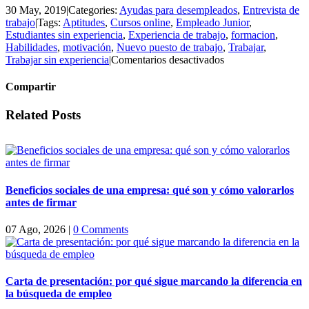
30 May, 2019
|
Categories:
Ayudas para desempleados
,
Entrevista de
trabajo
|
Tags:
Aptitudes
,
Cursos online
,
Empleado Junior
,
Estudiantes sin experiencia
,
Experiencia de trabajo
,
formacion
,
Habilidades
,
motivación
,
Nuevo puesto de trabajo
,
Trabajar
,
en
Trabajar sin experiencia
|
Comentarios desactivados
Trabajar
sin
Compartir
experiencia
Facebook
Twitter
LinkedIn
Email
Related Posts
Beneficios sociales de una empresa: qué son y cómo valorarlos
antes de firmar
07 Ago, 2026
|
0 Comments
Carta de presentación: por qué sigue marcando la diferencia en
la búsqueda de empleo