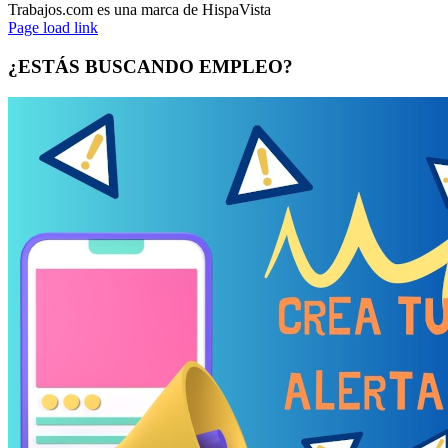
Trabajos.com es una marca de HispaVista
Facebook
Twitter
LinkedIn
Page load link
¿ESTÁS BUSCANDO EMPLEO?