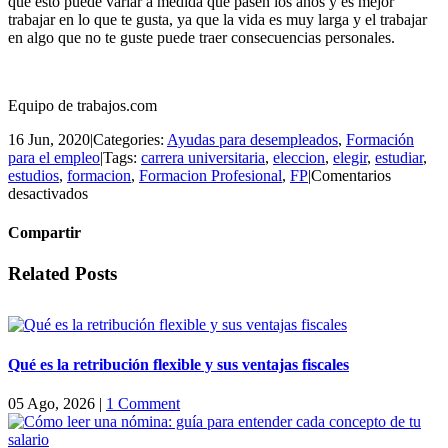
que esto puede variar a medida que pasen los años y es mejor
trabajar en lo que te gusta, ya que la vida es muy larga y el trabajar
en algo que no te guste puede traer consecuencias personales.
Equipo de trabajos.com
16 Jun, 2020
|
Categories:
Ayudas para desempleados
,
Formación
para el empleo
|
Tags:
carrera universitaria
,
eleccion
,
elegir
,
estudiar
,
estudios
,
formacion
,
Formacion Profesional
,
FP
|
Comentarios
en
desactivados
ELECCIÓN
DE
Compartir
LOS
ESTUDIOS
Facebook
Twitter
LinkedIn
Email
Related Posts
A
CURSAR
Qué es la retribución flexible y sus ventajas fiscales
05 Ago, 2026
|
1 Comment