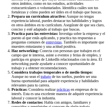
otros ámbitos, como en tus estudios, actividades
extracurriculares o voluntariados. Identifica cuáles son tus
fortalezas y cómo pueden ser útiles en el trabajo que buscas.
Prepara un currículum atractivo:
Aunque no tengas
experiencia laboral, puedes destacar tus habilidades y logros
en otros ámbitos en tu currículum. Asegúrate de que sea claro,
conciso y esté adaptado al trabajo que buscas.
Practica para las entrevistas:
Investiga sobre la empresa y el
puesto al que estás aplicando, y practica tus respuestas a
preguntas comunes de
entrevistas
. También es importante que
muestres entusiasmo y una actitud positiva.
Haz networking:
Conecta con personas que trabajen en el
campo que te interesa, asiste a eventos y ferias de empleo, y
participa en grupos de LinkedIn relacionados con tu área. El
networking puede ayudarte a conocer oportunidades de
trabajo y a obtener recomendaciones.
Considera trabajos temporales o de medio tiempo:
Aunque no sean el
trabajo
de tus sueños, pueden ser una
buena oportunidad para adquirir experiencia y habilidades
relevantes para tu carrera.
Prácticas:
Considera realizar
prácticas
en empresas de tu
interés. Esta es una excelente manera de adquirir experiencia
laboral y conocer la industria.
Redes de contactos:
Habla con amigos, familiares y
conocidos y pregúntales si conocen de algún trabajo