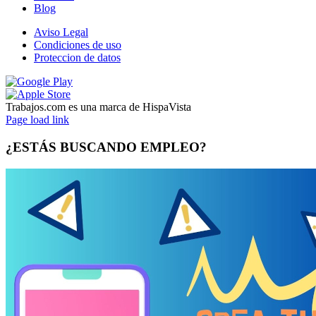
Blog
Aviso Legal
Condiciones de uso
Proteccion de datos
Trabajos.com es una marca de HispaVista
Facebook
Twitter
LinkedIn
Page load link
¿ESTÁS BUSCANDO EMPLEO?