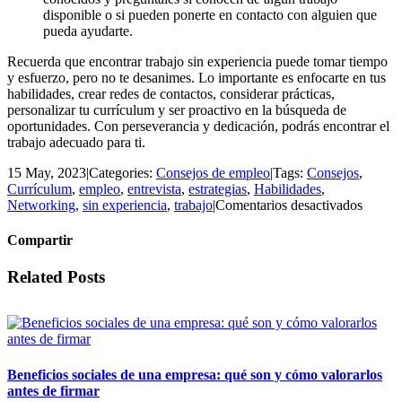
disponible o si pueden ponerte en contacto con alguien que
pueda ayudarte.
Recuerda que encontrar trabajo sin experiencia puede tomar tiempo
y esfuerzo, pero no te desanimes. Lo importante es enfocarte en tus
habilidades, crear redes de contactos, considerar prácticas,
personalizar tu currículum y ser proactivo en la búsqueda de
oportunidades. Con perseverancia y dedicación, podrás encontrar el
trabajo adecuado para ti.
15 May, 2023
|
Categories:
Consejos de empleo
|
Tags:
Consejos
,
Currículum
,
empleo
,
entrevista
,
estrategias
,
Habilidades
,
en
Networking
,
sin experiencia
,
trabajo
|
Comentarios desactivados
Cómo
encont
Compartir
trabajo
sin
Facebook
Twitter
LinkedIn
Email
Related Posts
experi
Beneficios sociales de una empresa: qué son y cómo valorarlos
antes de firmar