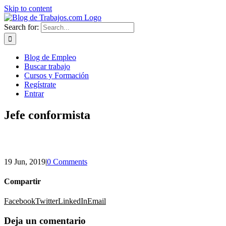
Skip to content
Search for:
Blog de Empleo
Buscar trabajo
Cursos y Formación
Regístrate
Entrar
Jefe conformista
19 Jun, 2019
|
0 Comments
Compartir
Facebook
Twitter
LinkedIn
Email
Deja un comentario