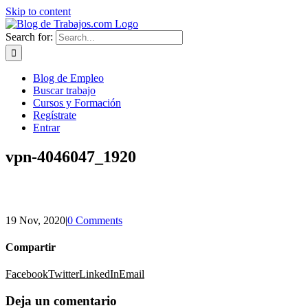
Skip to content
Search for:
Blog de Empleo
Buscar trabajo
Cursos y Formación
Regístrate
Entrar
vpn-4046047_1920
19 Nov, 2020
|
0 Comments
Compartir
Facebook
Twitter
LinkedIn
Email
Deja un comentario