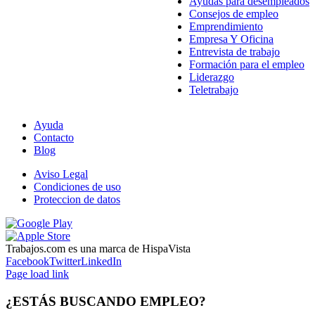
Ayudas para desempleados
Consejos de empleo
Emprendimiento
Empresa Y Oficina
Entrevista de trabajo
Formación para el empleo
Liderazgo
Teletrabajo
Ayuda
Contacto
Blog
Aviso Legal
Condiciones de uso
Proteccion de datos
Trabajos.com es una marca de HispaVista
Facebook
Twitter
LinkedIn
Page load link
¿ESTÁS BUSCANDO EMPLEO?