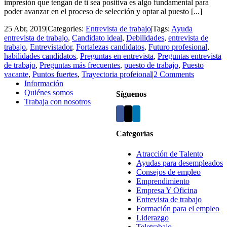
impresión que tengan de ti sea positiva es algo fundamental para
poder avanzar en el proceso de selección y optar al puesto [...]
25 Abr, 2019
|
Categories:
Entrevista de trabajo
|
Tags:
Ayuda
entrevista de trabajo
,
Candidato ideal
,
Debilidades
,
entrevista de
trabajo
,
Entrevistador
,
Fortalezas candidatos
,
Futuro profesional
,
habilidades candidatos
,
Preguntas en entrevista
,
Preguntas entrevista
de trabajo
,
Preguntas más frecuentes
,
puesto de trabajo
,
Puesto
vacante
,
Puntos fuertes
,
Trayectoria profeional
|
2 Comments
Información
Quiénes somos
Síguenos
Trabaja con nosotros
Categorías
Atracción de Talento
Ayudas para desempleados
Consejos de empleo
Emprendimiento
Empresa Y Oficina
Entrevista de trabajo
Formación para el empleo
Liderazgo
Teletrabajo