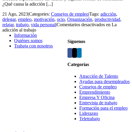
¿Qué causa la adicción [...]
21 Ago, 2023
|
Categories:
Consejos de empleo
|
Tags:
adicción
,
delegar
,
empleo
,
motivación
,
ocio
,
Organización
,
productividad
,
relajar
,
trabajo
,
vida personal
|
Comentarios desactivados
en La
adicción al trabajo
Información
Quiénes somos
Síguenos
Trabaja con nosotros
Categorías
Atracción de Talento
Ayudas para desempleados
Consejos de empleo
Emprendimiento
Empresa Y Oficina
Entrevista de trabajo
Formación para el empleo
Liderazgo
Teletrabajo