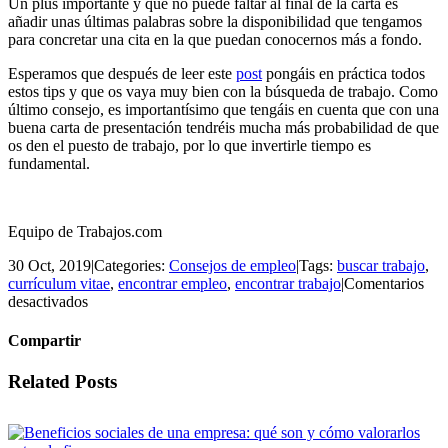
Un plus importante y que no puede faltar al final de la carta es
añadir unas últimas palabras sobre la disponibilidad que tengamos
para concretar una cita en la que puedan conocernos más a fondo.
Esperamos que después de leer este
post
pongáis en práctica todos
estos tips y que os vaya muy bien con la búsqueda de trabajo. Como
último consejo, es importantísimo que tengáis en cuenta que con una
buena carta de presentación tendréis mucha más probabilidad de que
os den el puesto de trabajo, por lo que invertirle tiempo es
fundamental.
Equipo de Trabajos.com
30 Oct, 2019
|
Categories:
Consejos de empleo
|
Tags:
buscar trabajo
,
currículum vitae
,
encontrar empleo
,
encontrar trabajo
|
Comentarios
en
desactivados
¿Por
qué
Compartir
hacer
una
Facebook
Twitter
LinkedIn
Email
Related Posts
carta
de
presentación?