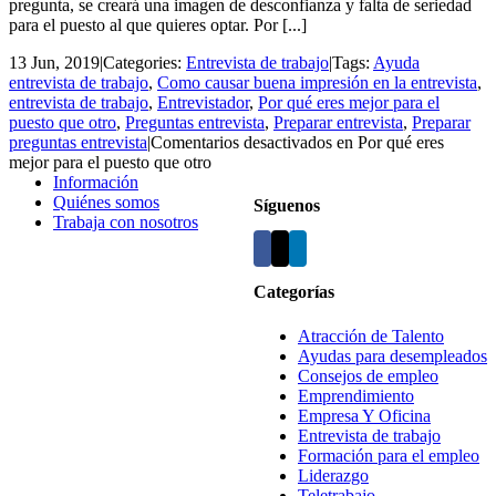
pregunta, se creará una imagen de desconfianza y falta de seriedad
para el puesto al que quieres optar. Por [...]
13 Jun, 2019
|
Categories:
Entrevista de trabajo
|
Tags:
Ayuda
entrevista de trabajo
,
Como causar buena impresión en la entrevista
,
entrevista de trabajo
,
Entrevistador
,
Por qué eres mejor para el
puesto que otro
,
Preguntas entrevista
,
Preparar entrevista
,
Preparar
preguntas entrevista
|
Comentarios desactivados
en Por qué eres
mejor para el puesto que otro
Información
Quiénes somos
Síguenos
Trabaja con nosotros
Categorías
Atracción de Talento
Ayudas para desempleados
Consejos de empleo
Emprendimiento
Empresa Y Oficina
Entrevista de trabajo
Formación para el empleo
Liderazgo
Teletrabajo