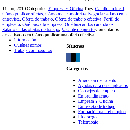
11 Jun, 2019
|
Categories:
Empresa Y Oficina
|
Tags:
Candidato ideal
,
Cómo publicar ofertas
,
Cómo redactar ofertas
,
Negociar salario en la
entrevista
,
Oferta de trabajo
,
Oferta de trabajo efectiva
,
Perfil de
empleado
,
Qué busca la empresa
,
Qué buscan los candidatos
,
Salario en las ofertas de trabajo
,
Vacante de puesto
|
Comentarios
desactivados
en Cómo publicar una oferta efectiva
Información
Quiénes somos
Síguenos
Trabaja con nosotros
Categorías
Atracción de Talento
Ayudas para desempleados
Consejos de empleo
Emprendimiento
Empresa Y Oficina
Entrevista de trabajo
Formación para el empleo
Liderazgo
Teletrabajo