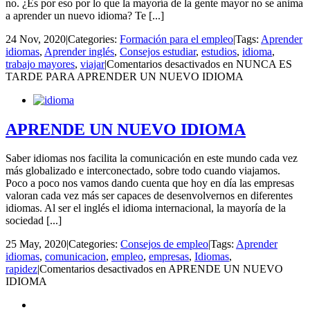
no. ¿Es por eso por lo que la mayoría de la gente mayor no se anima
a aprender un nuevo idioma? Te [...]
24 Nov, 2020
|
Categories:
Formación para el empleo
|
Tags:
Aprender
idiomas
,
Aprender inglés
,
Consejos estudiar
,
estudios
,
idioma
,
trabajo mayores
,
viajar
|
Comentarios desactivados
en NUNCA ES
TARDE PARA APRENDER UN NUEVO IDIOMA
APRENDE UN NUEVO IDIOMA
Saber idiomas nos facilita la comunicación en este mundo cada vez
más globalizado e interconectado, sobre todo cuando viajamos.
Poco a poco nos vamos dando cuenta que hoy en día las empresas
valoran cada vez más ser capaces de desenvolvernos en diferentes
idiomas. Al ser el inglés el idioma internacional, la mayoría de la
sociedad [...]
25 May, 2020
|
Categories:
Consejos de empleo
|
Tags:
Aprender
idiomas
,
comunicacion
,
empleo
,
empresas
,
Idiomas
,
rapidez
|
Comentarios desactivados
en APRENDE UN NUEVO
IDIOMA