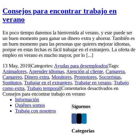
Consejos para encontrar trabajo en
verano
En poco tiempo daremos la bienvenida al verano, y este puede ser
un buen momento para ganar un dinero extra y ahorrar. También es
un buen momento para las personas que quieres mejorar idiomas,
porque en estas fechas es fácil trabajar en el extranjero. La oferta de
empleo en verano es mucho mayor, por lo [...]
13 May, 2019
|
Categories:
Ayudas para desempleados
|
Tags:
Animadores
,
Aprender idiomas
,
Atención al cliente
,
Camarera
,
Camarero
,
Dinero extra
,
Monitores
,
Promotores
,
Socorristas
,
Sustitutos
,
Trabajar en el extranjero
,
Trabajar en verano
,
Trabajo
como extra
,
Trabajo temporal
|
Comentarios desactivados
en
Consejos para encontrar trabajo en verano
Información
Quiénes somos
Síguenos
Trabaja con nosotros
Categorías