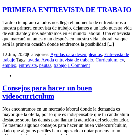
PRIMERA ENTREVISTA DE TRABAJO
Tarde o temprano a todos nos llega el momento de enfrentarnos a
nuestra primera entrevista de trabajo, dejamos a un lado nuestra vida
de estudiante y nos adentramos en el mundo laboral. Una entrevista
que marcará un antes y un después en nuestra vida laboral, ya que
será la primera ocasión donde tendremos la posibilidad [...]
12 Jun, 2020
|
Categories:
Ayudas para desempleados
,
Entrevista de
trabajo
|
Tags:
ayuda
,
Ayuda entrevista de trabajo
,
Currículum
,
cv
,
empleo
,
entrevista
,
pautas
,
trabajo
|
1 Comment
Consejos para hacer un buen
videocurrículum
Nos encontramos en un mercado laboral donde la demanda es
mayor que la oferta, por lo que es indispensable que tu candidatura
destaque sobre las demás para llamar la atención del seleccionador.
Te traemos algunos consejos para hacer un buen videocurrículum,
dado que algunos perfiles han empezado a optar por enviar un