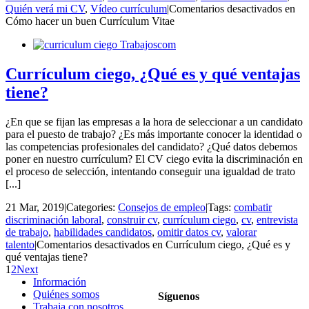
Quién verá mi CV
,
Vídeo currículum
|
Comentarios desactivados
en
Cómo hacer un buen Currículum Vitae
Currículum ciego, ¿Qué es y qué ventajas
tiene?
¿En que se fijan las empresas a la hora de seleccionar a un candidato
para el puesto de trabajo? ¿Es más importante conocer la identidad o
las competencias profesionales del candidato? ¿Qué datos debemos
poner en nuestro currículum? El CV ciego evita la discriminación en
el proceso de selección, intentando conseguir una igualdad de trato
[...]
21 Mar, 2019
|
Categories:
Consejos de empleo
|
Tags:
combatir
discriminación laboral
,
construir cv
,
currículum ciego
,
cv
,
entrevista
de trabajo
,
habilidades candidatos
,
omitir datos cv
,
valorar
talento
|
Comentarios desactivados
en Currículum ciego, ¿Qué es y
qué ventajas tiene?
1
2
Next
Información
Quiénes somos
Síguenos
Trabaja con nosotros