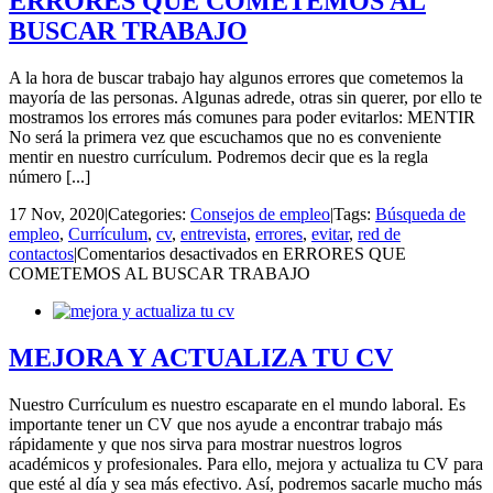
ERRORES QUE COMETEMOS AL
BUSCAR TRABAJO
A la hora de buscar trabajo hay algunos errores que cometemos la
mayoría de las personas. Algunas adrede, otras sin querer, por ello te
mostramos los errores más comunes para poder evitarlos: MENTIR
No será la primera vez que escuchamos que no es conveniente
mentir en nuestro currículum. Podremos decir que es la regla
número [...]
17 Nov, 2020
|
Categories:
Consejos de empleo
|
Tags:
Búsqueda de
empleo
,
Currículum
,
cv
,
entrevista
,
errores
,
evitar
,
red de
contactos
|
Comentarios desactivados
en ERRORES QUE
COMETEMOS AL BUSCAR TRABAJO
MEJORA Y ACTUALIZA TU CV
Nuestro Currículum es nuestro escaparate en el mundo laboral. Es
importante tener un CV que nos ayude a encontrar trabajo más
rápidamente y que nos sirva para mostrar nuestros logros
académicos y profesionales. Para ello, mejora y actualiza tu CV para
que esté al día y sea más efectivo. Así, podremos sacarle mucho más