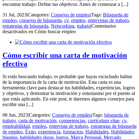
encontrar trabajo: Define tus objetivos: Antes de comenzar a [...]
31 Jul, 2023
|
Categories:
Consejos de empleo
|
Tags:
Búsqueda de
empleo
,
consejos de búsqueda
,
cv
,
empleo
,
entrevistas de trabajo
,
estrategias de búsqueda
,
Networking
,
trabajo
|
Comentarios
desactivados
en Cómo buscar empleo
Cómo escribir una carta de motivación
efectiva
Si estás buscando trabajo, es probable que hayas escuchado hablar
de la importancia de la carta de motivación. Esta carta es una
herramienta clave para destacar tus habilidades, experiencias, logros
y objetivos, y demostrar tu motivación y entusiasmo por el puesto al
que estás aplicando. En este post, te daremos algunos consejos para
escribir una [...]
08 Jun, 2023
|
Categories:
Consejos de empleo
|
Tags:
búsqueda de
trabajo
,
carta de motivación
,
competencias
,
currículum vitae
,
cv
,
empleabilidad
,
empleo
,
entrevista de trabajo
,
estrategias de búsqueda
de empleo
,
Éxito
,
experiencia
,
formacion
,
Habilidades
,
Habilidades
blandas
,
habilidades duras
,
logros
,
Marca Personal
,
Mercado