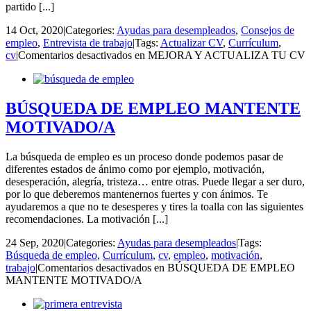
partido [...]
14 Oct, 2020
|
Categories:
Ayudas para desempleados
,
Consejos de
empleo
,
Entrevista de trabajo
|
Tags:
Actualizar CV
,
Currículum
,
cv
|
Comentarios desactivados
en MEJORA Y ACTUALIZA TU CV
BÚSQUEDA DE EMPLEO MANTENTE
MOTIVADO/A
La búsqueda de empleo es un proceso donde podemos pasar de
diferentes estados de ánimo como por ejemplo, motivación,
desesperación, alegría, tristeza… entre otras. Puede llegar a ser duro,
por lo que deberemos mantenernos fuertes y con ánimos. Te
ayudaremos a que no te desesperes y tires la toalla con las siguientes
recomendaciones. La motivación [...]
24 Sep, 2020
|
Categories:
Ayudas para desempleados
|
Tags:
Búsqueda de empleo
,
Currículum
,
cv
,
empleo
,
motivación
,
trabajo
|
Comentarios desactivados
en BÚSQUEDA DE EMPLEO
MANTENTE MOTIVADO/A