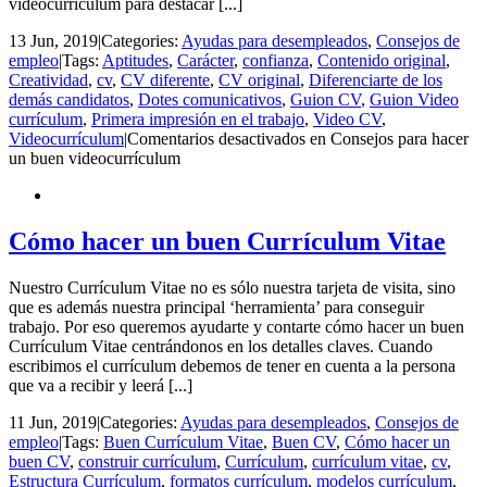
vídeocurrículum para destacar [...]
13 Jun, 2019
|
Categories:
Ayudas para desempleados
,
Consejos de
empleo
|
Tags:
Aptitudes
,
Carácter
,
confianza
,
Contenido original
,
Creatividad
,
cv
,
CV diferente
,
CV original
,
Diferenciarte de los
demás candidatos
,
Dotes comunicativos
,
Guion CV
,
Guion Video
currículum
,
Primera impresión en el trabajo
,
Video CV
,
Videocurrículum
|
Comentarios desactivados
en Consejos para hacer
un buen videocurrículum
Cómo hacer un buen Currículum Vitae
Nuestro Currículum Vitae no es sólo nuestra tarjeta de visita, sino
que es además nuestra principal ‘herramienta’ para conseguir
trabajo. Por eso queremos ayudarte y contarte cómo hacer un buen
Currículum Vitae centrándonos en los detalles claves. Cuando
escribimos el currículum debemos de tener en cuenta a la persona
que va a recibir y leerá [...]
11 Jun, 2019
|
Categories:
Ayudas para desempleados
,
Consejos de
empleo
|
Tags:
Buen Currículum Vitae
,
Buen CV
,
Cómo hacer un
buen CV
,
construir currículum
,
Currículum
,
currículum vitae
,
cv
,
Estructura Currículum
,
formatos currículum
,
modelos currículum
,